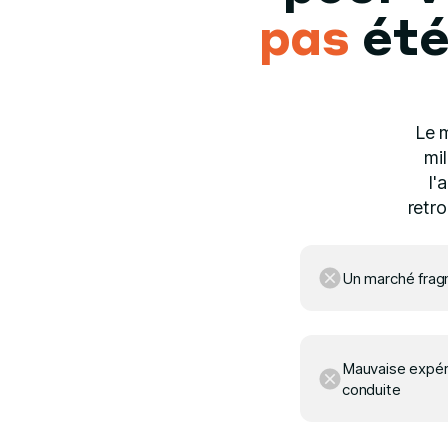
pas
ét
Le 
mi
l'
retro
Un marché fra
Mauvaise expér
conduite