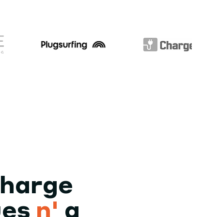
charge
ues
n'
a