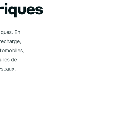
riques
iques. En
 recharge,
utomobiles,
tures de
éseaux.