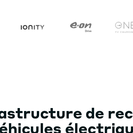
rastructure de re
éhicules électriq