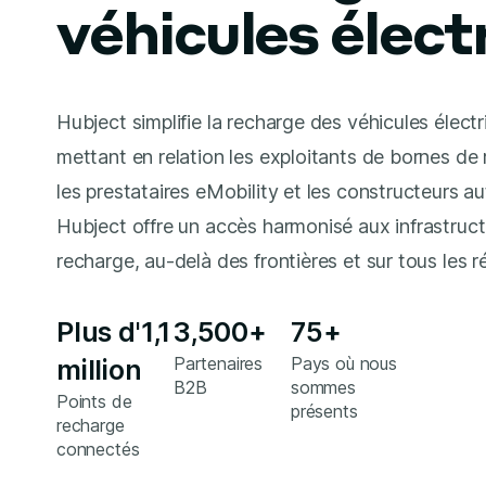
véhicules élect
Hubject simplifie la recharge des véhicules électr
mettant en relation les exploitants de bornes de
les prestataires eMobility et les constructeurs a
Hubject offre un accès harmonisé aux infrastruc
recharge, au-delà des frontières et sur tous les r
Plus d'1,1
3,500+
75+
Partenaires
Pays où nous
million
B2B
sommes
Points de
présents
recharge
connectés