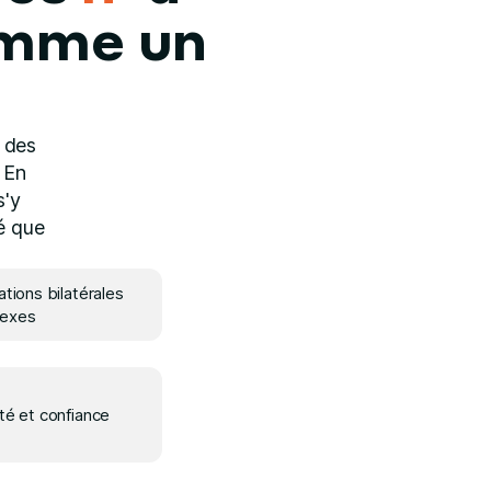
mme un
 des
 En
s'y
ué que
ations bilatérales
exes
té et confiance