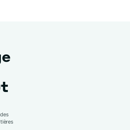
ge
ut
 des
tières