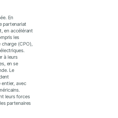
sée. En
e partenariat
, en accélérant
ompris les
de charge (CPO),
 électriques.
 à leurs
es, en se
nde. Le
édent
 entier, avec
méricains.
nt leurs forces
les partenaires