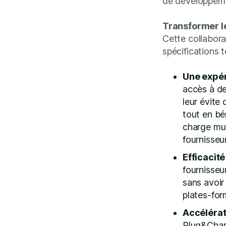
de développeme
Transformer l
Cette collabora
spécifications 
Une expér
accès à de
leur évite
tout en bé
charge mul
fournisseu
Efficacit
fournisseu
sans avoir
plates-fo
Accéléra
Plug&Charg