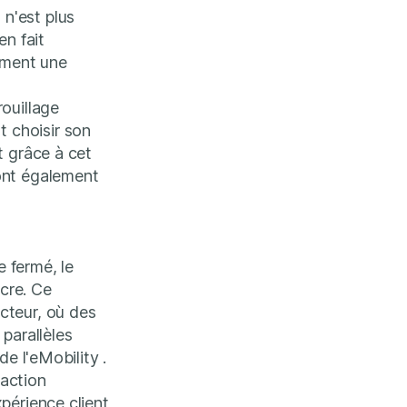
n'est plus
en fait
dement une
ouillage
 choisir son
t grâce à cet
ont également
 fermé, le
ocre. Ce
cteur, où des
parallèles
e l'eMobility .
 action
périence client