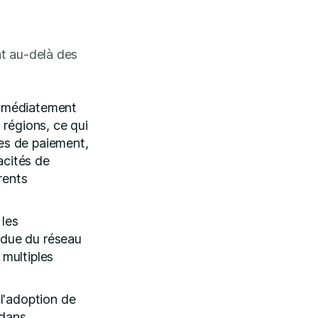
nt au-delà des
immédiatement
régions, ce qui
des de paiement,
acités de
rents
 les
ndue du réseau
 multiples
 l'adoption de
 dans