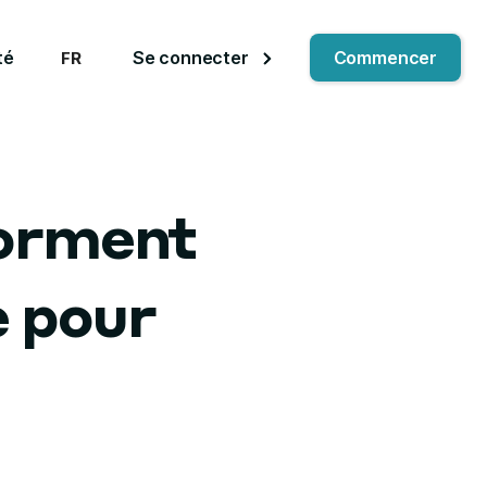
té
Se connecter
Commencer
FR
forment
e pour