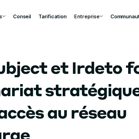
s
Conseil
Tarification
Entreprise
Communau
ubject et Irdeto 
ariat stratégiqu
'accès au réseau
arge