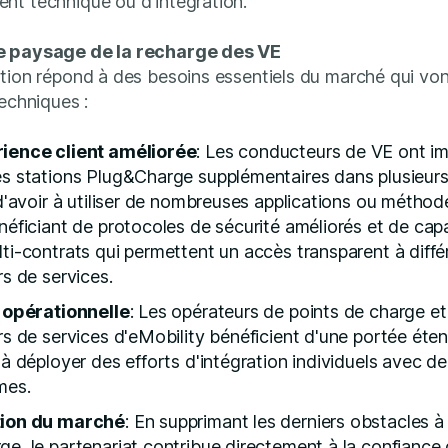
nt technique ou d'intégration.
e paysage de la recharge des VE
tion répond à des besoins essentiels du marché qui vo
techniques :
ience client améliorée
: Les conducteurs de VE ont 
s stations Plug&Charge supplémentaires dans plusieurs 
 d'avoir à utiliser de nombreuses applications ou métho
néficiant de protocoles de sécurité améliorés et de cap
ti-contrats qui permettent un accès transparent à diffé
rs de services.
é opérationnelle
: Les opérateurs de points de charge et
rs de services d'eMobility bénéficient d'une portée éte
 à déployer des efforts d'intégration individuels avec de
rmes.
tion du marché
: En supprimant les derniers obstacles à
e, le partenariat contribue directement à la confiance