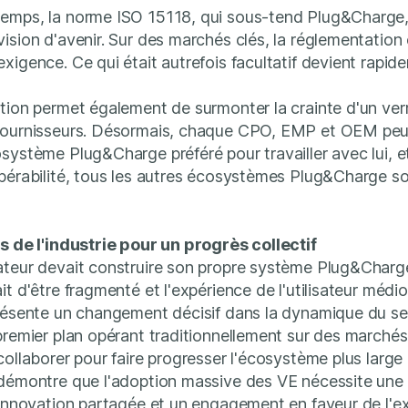
emps, la norme ISO 15118, qui sous-tend Plug&Charge, 
ision d'avenir. Sur des marchés clés, la réglementation 
xigence. Ce qui était autrefois facultatif devient rapi
tion permet également de surmonter la crainte d'un verr
fournisseurs. Désormais, chaque CPO, EMP et OEM peut
système Plug&Charge préféré pour travailler avec lui, e
opérabilité, tous les autres écosystèmes Plug&Charge s
s de l'industrie pour un progrès collectif
teur devait construire son propre système Plug&Charge
it d'être fragmenté et l'expérience de l'utilisateur médi
résente un changement décisif dans la dynamique du se
premier plan opérant traditionnellement sur des marchés 
ollaborer pour faire progresser l'écosystème plus large d
 démontre que l'adoption massive des VE nécessite une
 innovation partagée et un engagement en faveur de l'ex