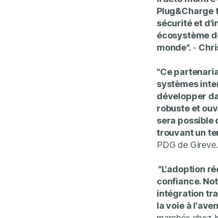
Plug&Charge to
sécurité et d'
écosystème de
monde".
-
Chri
"Ce partenaria
systèmes inter
développer dav
robuste et ou
sera possible 
trouvant un ter
PDG de Gireve
"L'adoption ré
confiance. Not
intégration tr
la voie à l'ave
marchés chez I