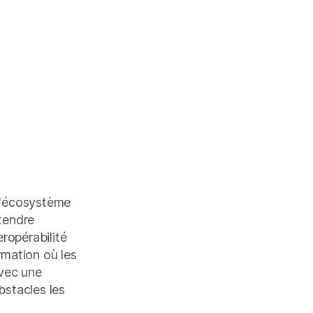
 l'écosystème
étendre
eropérabilité
mation où les
avec une
bstacles les