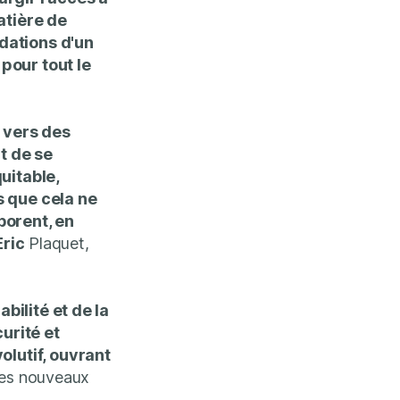
atière de
ndations d'un
pour tout le
 vers des
t de se
uitable,
 que cela ne
borent, en
Eric
Plaquet,
bilité et de la
urité et
olutif, ouvrant
des nouveaux