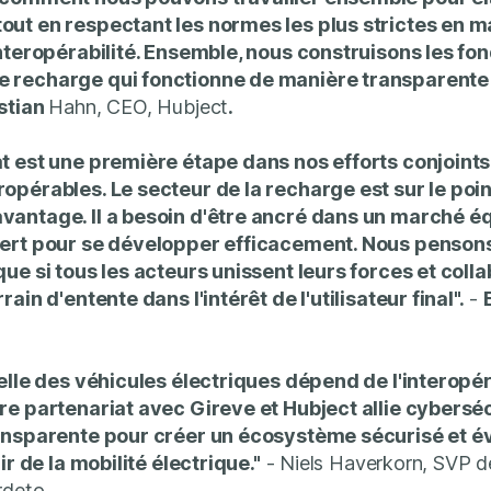
ut en respectant les normes les plus strictes en m
interopérabilité. Ensemble, nous construisons les fo
 recharge qui fonctionne de manière transparente 
stian
Hahn, CEO, Hubject
.
t est une première étape dans nos efforts conjoints
opérables. Le secteur de la recharge est sur le poin
antage. Il a besoin d'être ancré dans un marché éq
vert pour se développer efficacement. Nous pensons
que si tous les acteurs unissent leurs forces et colla
rain d'entente dans l'intérêt de l'utilisateur final".
-
.
elle des véhicules électriques dépend de l'interopéra
re partenariat avec Gireve et Hubject allie cyberséc
ansparente pour créer un écosystème sécurisé et év
nir de la mobilité électrique."
- Niels Haverkorn, SVP 
rdeto.