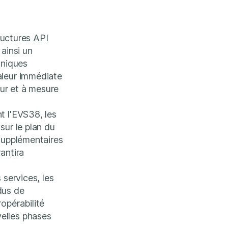
tructures API
ainsi un
hniques
aleur immédiate
fur et à mesure
t l'EVS38, les
sur le plan du
 supplémentaires
antira
 services, les
dus de
opérabilité
elles phases