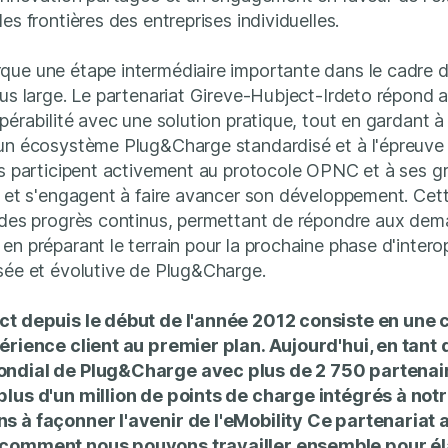
es frontières des entreprises individuelles.
que une étape intermédiaire importante dans le cadre 
lus large. Le partenariat Gireve-Hubject-Irdeto répond 
pérabilité avec une solution pratique, tout en gardant à l
'un écosystème Plug&Charge standardisé et à l'épreuve
es participent activement au protocole OPNC et à ses 
s et s'engagent à faire avancer son développement. Cett
 des progrès continus, permettant de répondre aux dem
en préparant le terrain pour la prochaine phase d'interop
sée et évolutive de Plug&Charge.
ct depuis le début de l'année 2012 consiste en une 
périence client au premier plan. Aujourd'hui, en tant
ondial de Plug&Charge avec plus de 2 750 partenai
plus d'un million de points de charge intégrés à not
s à façonner l'avenir de l'eMobility Ce partenariat 
 comment nous pouvons travailler ensemble pour éla