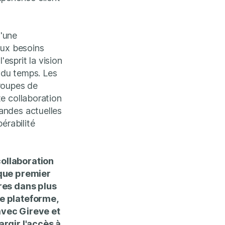
d'une
aux besoins
'esprit la vision
 du temps. Les
groupes de
e collaboration
andes actuelles
érabilité
collaboration
 que premier
res dans plus
re plateforme,
avec Gireve et
rgir l'accès à