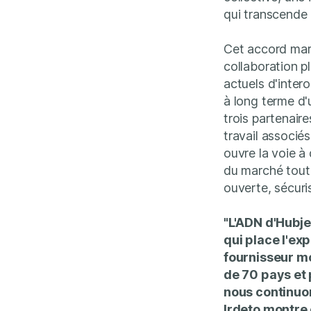
qui transcende l
Cet accord mar
collaboration p
actuels d'intero
à long terme d
trois partenair
travail associé
ouvre la voie à
du marché tout 
ouverte, sécuri
"L'ADN d'Hubje
qui place l'ex
fournisseur m
de 70 pays et 
nous continuon
Irdeto montre