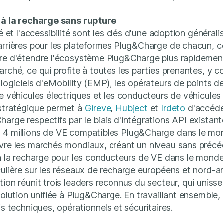
s à la recharge sans rupture
té et l'accessibilité sont les clés d'une adoption générali
arrières pour les plateformes Plug&Charge de chacun, c
tre d'étendre l'écosystème Plug&Charge plus rapidement
arché, ce qui profite à toutes les parties prenantes, y c
 logiciels d'eMobility (EMP), les opérateurs de points 
de véhicules électriques et les conducteurs de véhicules
 stratégique permet à
Gireve
,
Hubject
et
Irdeto
d'accéder
arge respectifs par le biais d'intégrations API existant
 4 millions de VE compatibles Plug&Charge dans le mo
uvre les marchés mondiaux, créant un niveau sans préc
 à la recharge pour les conducteurs de VE dans le monde
culière sur les réseaux de recharge européens et nord-a
tion réunit trois leaders reconnus du secteur, qui unisse
solution unifiée à Plug&Charge. En travaillant ensemble, 
is techniques, opérationnels et sécuritaires.