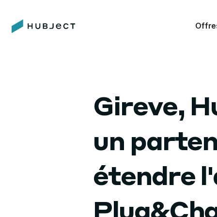
Offre
Gireve, H
un parten
étendre l
Plug&Ch