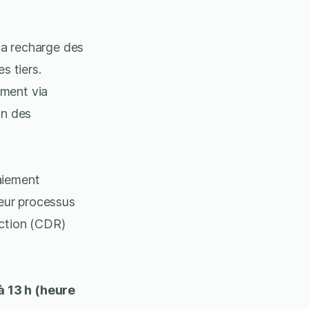
 la recharge des
s tiers.
ement via
on des
aiement
eur processus
action (CDR)
à 13 h (heure