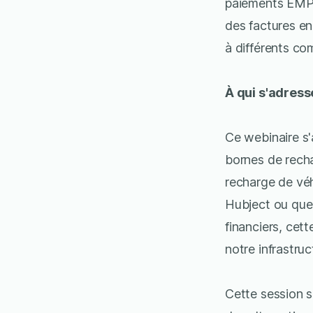
paiements EMP 
des factures en
à différents c
À qui s'adress
Ce webinaire s'
bornes de recha
recharge de véh
Hubject ou que 
financiers, ce
notre infrastru
Cette session s