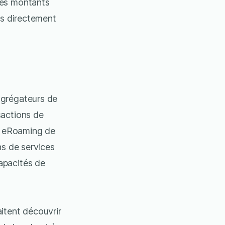
les montants
és directement
agrégateurs de
sactions de
me eRoaming de
ns de services
apacités de
itent découvrir