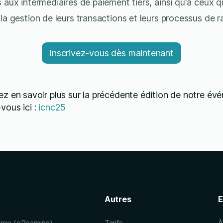
s aux intermédiaires de paiement tiers, ainsi qu'à ceux q
 la gestion de leurs transactions et leurs processus de
Inscrivez-vous dès maintenant
ez en savoir plus sur la précédente édition de notre év
vous ici :
icnc25
Autres
E
arge (eRoaming)
Tarifs
À