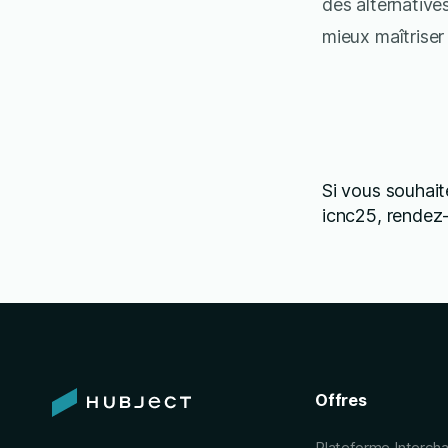
des alternative
mieux maîtriser
Si vous souhait
icnc25, rendez-
Offres
Plateforme Interch