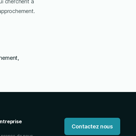
ui cherchent à
 rapprochement.
énement,
ntreprise
Contactez nous
 propos de nous