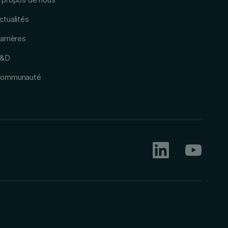
ctualités
arrières
&D
ommunauté